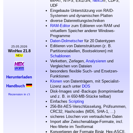
exFAT, NTFS, Ext2/3/4,
Next3
®
, CDFS,
UDF
Eingebaute Unterstützung von RAID-
Systemen und dynamischen Platten
diverse Datenrettungstechniken
RAM-Editor
zum Editieren von RAM und
virtuellem Speicher anderer Windows-
Programme
Daten-Dolmetscher
für 20 Datentypen
Editieren von Datenstrukturen (z. B.
25.05.2026
WinHex 21.8
Partitionstabellen, Bootsektoren) mit
NEU
Schablonen
Verketten, Zerlegen,
Analysieren
und
Vergleichen von Dateien
besonders flexible Such- und Ersetzen-
Funktionen
Herunterladen
Klonen
von Datenträgern, mit Specialist-
Handbuch
Lizenz auch unter
DOS
Disk-Images und -Backups (komprimierbar
Rezension in c't
und z. B. in 650-MB-Stücke teilbar)
Einfaches
Scripting
256-Bit-AES-Verschlüsselung, Prüfsummen,
CRC32, Hashcodes (MD5, SHA-1, ...)
sicheres Löschen von vertraulichen Daten
Import aller Zwischenablage-Formate, incl.
Hex-Werte im Textformat
Konvertieren der Formate Binär, Hex-ASCII,