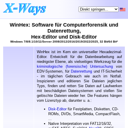
WinHex: Software für Computerforensik und
Datenrettung,
Hex-Editor und Disk-Editor
Windows 7/8/8.1/10/11/Server 2008/2012/2016/2019/2022/2025, 32 Bit/64 Bit*
WinHex ist im Kern ein universeller Hexadezimal-
Editor. Entwickelt für die Datenbearbeitung auf
niedrigster Ebene, als vielseitiges Werkzeug für die
kriminologische (forensische) Untersuchung
von
EDV-Systemen, für
Datenrettung
und IT-Sicherheit
- im täglichen Gebrauch wie auch im Notfall.
Inspizieren und editieren Sie Dateien jeglichen
Typs, finden und retten Sie Daten auf Laufwerken
mit beschädigten Dateisystemen und stellen Sie
gelöschte Dateien wieder her. Die Features hängen
vom Lizenztyp ab, darunter u. a.:
Disk-Editor
für Festplatten, Disketten, CD-
ROMs, DVDs, SmartMedia, CompactFlash,
...
Native Interpretation von FAT12/16/32,