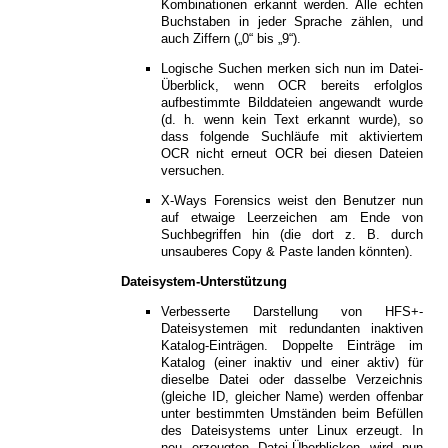
Kombinationen erkannt werden. Alle echten
Buchstaben in jeder Sprache zählen, und
auch Ziffern („0“ bis „9“).
Logische Suchen merken sich nun im Datei-
Überblick, wenn OCR bereits erfolglos
aufbestimmte Bilddateien angewandt wurde
(d. h. wenn kein Text erkannt wurde), so
dass folgende Suchläufe mit aktiviertem
OCR nicht erneut OCR bei diesen Dateien
versuchen.
X-Ways Forensics weist den Benutzer nun
auf etwaige Leerzeichen am Ende von
Suchbegriffen hin (die dort z. B. durch
unsauberes Copy & Paste landen könnten).
Dateisystem-Unterstützung
Verbesserte Darstellung von HFS+-
Dateisystemen mit redundanten inaktiven
Katalog-Einträgen. Doppelte Einträge im
Katalog (einer inaktiv und einer aktiv) für
dieselbe Datei oder dasselbe Verzeichnis
(gleiche ID, gleicher Name) werden offenbar
unter bestimmten Umständen beim Befüllen
des Dateisystems unter Linux erzeugt. In
neu erzeugten Datei-Überblicken wird nun