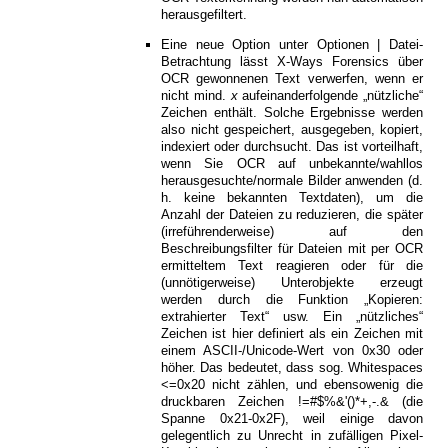
herausgefiltert.
Eine neue Option unter Optionen | Datei-
Betrachtung lässt X-Ways Forensics über
OCR gewonnenen Text verwerfen, wenn er
nicht mind.
x
aufeinanderfolgende „nützliche“
Zeichen enthält. Solche Ergebnisse werden
also nicht gespeichert, ausgegeben, kopiert,
indexiert oder durchsucht. Das ist vorteilhaft,
wenn Sie OCR auf unbekannte/wahllos
herausgesuchte/normale Bilder anwenden (d.
h. keine bekannten Textdaten), um die
Anzahl der Dateien zu reduzieren, die später
(irreführenderweise) auf den
Beschreibungsfilter für Dateien mit per OCR
ermitteltem Text reagieren oder für die
(unnötigerweise) Unterobjekte erzeugt
werden durch die Funktion „Kopieren:
extrahierter Text“ usw. Ein „nützliches“
Zeichen ist hier definiert als ein Zeichen mit
einem ASCII-/Unicode-Wert von 0x30 oder
höher. Das bedeutet, dass sog. Whitespaces
<=0x20 nicht zählen, und ebensowenig die
druckbaren Zeichen !=#$%&'()*+,-.& (die
Spanne 0x21-0x2F), weil einige davon
gelegentlich zu Unrecht in zufälligen Pixel-