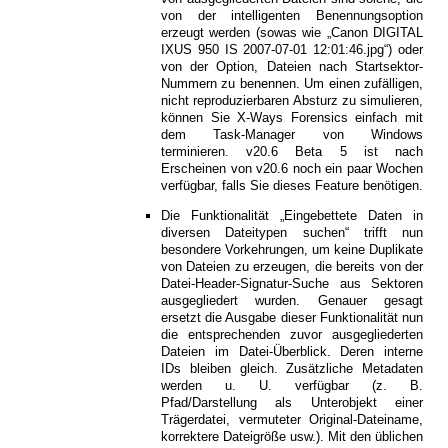
von der intelligenten Benennungsoption
erzeugt werden (sowas wie „Canon DIGITAL
IXUS 950 IS 2007-07-01 12:01:46.jpg“) oder
von der Option, Dateien nach Startsektor-
Nummern zu benennen. Um einen zufälligen,
nicht reproduzierbaren Absturz zu simulieren,
können Sie X-Ways Forensics einfach mit
dem Task-Manager von Windows
terminieren. v20.6 Beta 5 ist nach
Erscheinen von v20.6 noch ein paar Wochen
verfügbar, falls Sie dieses Feature benötigen.
Die Funktionalität „Eingebettete Daten in
diversen Dateitypen suchen“ trifft nun
besondere Vorkehrungen, um keine Duplikate
von Dateien zu erzeugen, die bereits von der
Datei-Header-Signatur-Suche aus Sektoren
ausgegliedert wurden. Genauer gesagt
ersetzt die Ausgabe dieser Funktionalität nun
die entsprechenden zuvor ausgegliederten
Dateien im Datei-Überblick. Deren interne
IDs bleiben gleich. Zusätzliche Metadaten
werden u. U. verfügbar (z. B.
Pfad/Darstellung als Unterobjekt einer
Trägerdatei, vermuteter Original-Dateiname,
korrektere Dateigröße usw.). Mit den üblichen