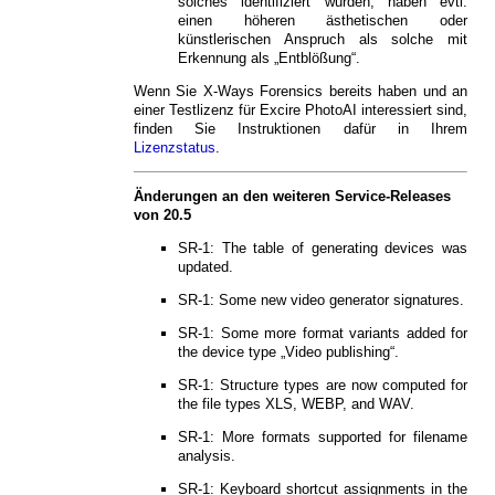
solches identifiziert wurden, haben evtl.
einen höheren ästhetischen oder
künstlerischen Anspruch als solche mit
Erkennung als „Entblößung“.
Wenn Sie X-Ways Forensics bereits haben und an
einer Testlizenz für Excire PhotoAI interessiert sind,
finden Sie Instruktionen dafür in Ihrem
Lizenzstatus
.
Änderungen an den weiteren Service-Releases
von 20.5
SR-1: The table of generating devices was
updated.
SR-1: Some new video generator signatures.
SR-1: Some more format variants added for
the device type „Video publishing“.
SR-1: Structure types are now computed for
the file types XLS, WEBP, and WAV.
SR-1: More formats supported for filename
analysis.
SR-1: Keyboard shortcut assignments in the