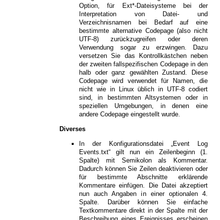
Option, für Ext*-Dateisysteme bei der
Interpretation von Datei- und
Verzeichnisnamen bei Bedarf auf eine
bestimmte alternative Codepage (also nicht
UTF-8) zurückzugreifen oder deren
Verwendung sogar zu erzwingen. Dazu
versetzen Sie das Kontrollkästchen neben
der zweiten fallspezifischen Codepage in den
halb oder ganz gewählten Zustand. Diese
Codepage wird verwendet für Namen, die
nicht wie in Linux üblich in UTF-8 codiert
sind, in bestimmten Altsystemen oder in
speziellen Umgebungen, in denen eine
andere Codepage eingestellt wurde.
Diverses
In der Konfigurationsdatei „Event Log
Events.txt“ gilt nun ein Zeilenbeginn (1.
Spalte) mit Semikolon als Kommentar.
Dadurch können Sie Zeilen deaktivieren oder
für bestimmte Abschnitte erklärende
Kommentare einfügen. Die Datei akzeptiert
nun auch Angaben in einer optionalen 4.
Spalte. Darüber können Sie einfache
Textkommentare direkt in der Spalte mit der
Beschreibung eines Ereignisses erscheinen