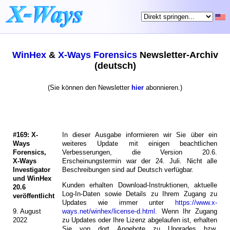
WinHex
&
X-Ways Forensics
Newsletter-Archiv
(deutsch)
(Sie können den Newsletter
hier
abonnieren.)
#169: X-
In dieser Ausgabe informieren wir Sie über ein
Ways
weiteres Update mit einigen beachtlichen
Forensics,
Verbesserungen, die Version 20.6.
X-Ways
Erscheinungstermin war der 24. Juli. Nicht alle
Investigator
Beschreibungen sind auf Deutsch verfügbar.
und WinHex
Kunden erhalten Download-Instruktionen, aktuelle
20.6
Log-In-Daten sowie Details zu Ihrem Zugang zu
veröffentlicht
Updates wie immer unter
https://www.x-
9. August
ways.net/winhex/license-d.html
. Wenn Ihr Zugang
2022
zu Updates oder Ihre Lizenz abgelaufen ist, erhalten
Sie von dort Angebote zu Upgrades bzw.