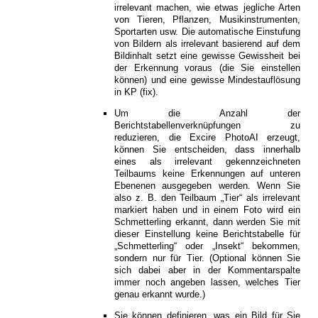
irrelevant machen, wie etwas jegliche Arten
von Tieren, Pflanzen, Musikinstrumenten,
Sportarten usw. Die automatische Einstufung
von Bildern als irrelevant basierend auf dem
Bildinhalt setzt eine gewisse Gewissheit bei
der Erkennung voraus (die Sie einstellen
können) und eine gewisse Mindestauflösung
in KP (fix).
Um die Anzahl der
Berichtstabellenverknüpfungen zu
reduzieren, die Excire PhotoAI erzeugt,
können Sie entscheiden, dass innerhalb
eines als irrelevant gekennzeichneten
Teilbaums keine Erkennungen auf unteren
Ebenenen ausgegeben werden. Wenn Sie
also z. B. den Teilbaum „Tier“ als irrelevant
markiert haben und in einem Foto wird ein
Schmetterling erkannt, dann werden Sie mit
dieser Einstellung keine Berichtstabelle für
„Schmetterling“ oder „Insekt“ bekommen,
sondern nur für Tier. (Optional können Sie
sich dabei aber in der Kommentarspalte
immer noch angeben lassen, welches Tier
genau erkannt wurde.)
Sie können definieren, was ein Bild für Sie