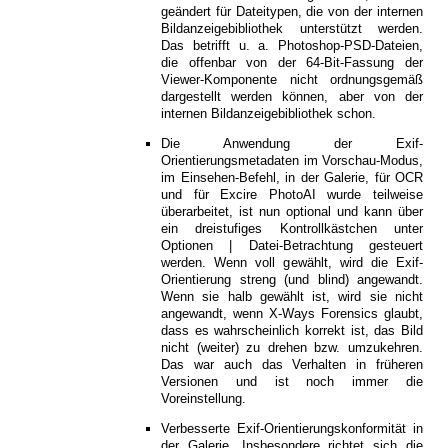
geändert für Dateitypen, die von der internen
Bildanzeigebibliothek unterstützt werden.
Das betrifft u. a. Photoshop-PSD-Dateien,
die offenbar von der 64-Bit-Fassung der
Viewer-Komponente nicht ordnungsgemäß
dargestellt werden können, aber von der
internen Bildanzeigebibliothek schon.
Die Anwendung der Exif-
Orientierungsmetadaten im Vorschau-Modus,
im Einsehen-Befehl, in der Galerie, für OCR
und für Excire PhotoAI wurde teilweise
überarbeitet, ist nun optional und kann über
ein dreistufiges Kontrollkästchen unter
Optionen | Datei-Betrachtung gesteuert
werden. Wenn voll gewählt, wird die Exif-
Orientierung streng (und blind) angewandt.
Wenn sie halb gewählt ist, wird sie nicht
angewandt, wenn X-Ways Forensics glaubt,
dass es wahrscheinlich korrekt ist, das Bild
nicht (weiter) zu drehen bzw. umzukehren.
Das war auch das Verhalten in früheren
Versionen und ist noch immer die
Voreinstellung.
Verbesserte Exif-Orientierungskonformität in
der Galerie. Insbesondere richtet sich die