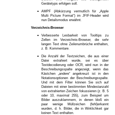
Gerätetyps erfolgen soll.
AMPF (Abkürzung vermutlich für „Apple
Multi Picture Format“) im JFIF-Header wird
nun Detailsmodus erwähnt.
Verzeichnis-Browser
Verbesserte Lesbarkeit von Tooltips zu
Zellen im Verzeichnis-Browser, die sehr
langen Text ohne Zeilenumbrüche enthalten,
z. B. Kommentare.
Die Anzahl der Textzeichen, die aus einer
Datei extrahiert wurde, sei es über
Textdecodierung oder OCR, wird nun in der
Beschreibungsspalte angezeigt, wenn das
Kästchen „andere“ angekreuzt ist in den
Notationsoptionen der Beschreibungsspalte.
Und mit dem Filter können Sie sich auf
Dateien mit einer bestimmten Mindestanzahl
von extrahierten Zeichen fokussieren (z. B. 5
oder 10, maximal 255), zum Beispiel um
Bilder auszuklammern, in denen bloß ein
paar wenige Müllzeichen (fehl)erkannt
wurden, d. h. Bilder, die in Wirklichkeit gar
keinen Text enthalten.