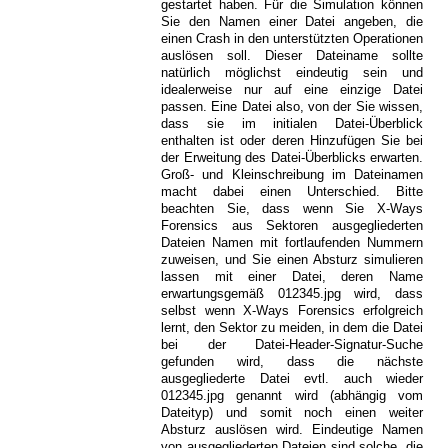
gestartet haben. Für die Simulation können
Sie den Namen einer Datei angeben, die
einen Crash in den unterstützten Operationen
auslösen soll. Dieser Dateiname sollte
natürlich möglichst eindeutig sein und
idealerweise nur auf eine einzige Datei
passen. Eine Datei also, von der Sie wissen,
dass sie im initialen Datei-Überblick
enthalten ist oder deren Hinzufügen Sie bei
der Erweitung des Datei-Überblicks erwarten.
Groß- und Kleinschreibung im Dateinamen
macht dabei einen Unterschied. Bitte
beachten Sie, dass wenn Sie X-Ways
Forensics aus Sektoren ausgegliederten
Dateien Namen mit fortlaufenden Nummern
zuweisen, und Sie einen Absturz simulieren
lassen mit einer Datei, deren Name
erwartungsgemäß 012345.jpg wird, dass
selbst wenn X-Ways Forensics erfolgreich
lernt, den Sektor zu meiden, in dem die Datei
bei der Datei-Header-Signatur-Suche
gefunden wird, dass die nächste
ausgegliederte Datei evtl. auch wieder
012345.jpg genannt wird (abhängig vom
Dateityp) und somit noch einen weiter
Absturz auslösen wird. Eindeutige Namen
von ausgegliederten Dateien sind solche, die