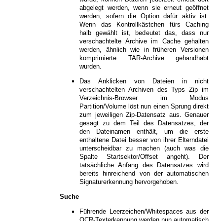
abgelegt werden, wenn sie erneut geöffnet
werden, sofern die Option dafür aktiv ist.
Wenn das Kontrollkästchen fürs Caching
halb gewählt ist, bedeutet das, dass nur
verschachtelte Archive im Cache gehalten
werden, ähnlich wie in früheren Versionen
komprimierte TAR-Archive gehandhabt
wurden.
Das Anklicken von Dateien in nicht
verschachtelten Archiven des Typs Zip im
Verzeichnis-Browser im Modus
Partition/Volume löst nun einen Sprung direkt
zum jeweiligen Zip-Datensatz aus. Genauer
gesagt zu dem Teil des Datensatzes, der
den Dateinamen enthält, um die erste
enthaltene Datei besser von ihrer Elterndatei
unterscheidbar zu machen (auch was die
Spalte Startsektor/Offset angeht). Der
tatsächliche Anfang des Datensatzes wird
bereits hinreichend von der automatischen
Signaturerkennung hervorgehoben.
Suche
Führende Leerzeichen/Whitespaces aus der
OCR-Texterkennung werden nun automatisch