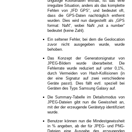
ungültige Koordinaten enthält, ist das eine
irreguläre Situation, anders als das komplette
Fehlen von „IFD GPS“, und bedeutet oft,
dass die GPS-Daten nachträglich entfernt
wurden. Dies wird nun dargestellt als „GPS
format: NaN“, wobei NaN „not a number“
bedeutet (keine Zahl).
Ein seltener Fehler, bei dem die Geolocation
zuvor nicht ausgegeben wurde, wurde
behoben.
Das Konzept der Generatorsignatur von
JPEG-Bildern wurde überarbeitet. Die
Fehlerrate wurde reduziert auf unter 0,1%,
durch Vermeiden von Hash-Kollisionen (in
der eine Signatur auf zwei verschiedene
Geräte passt). Dies fällt evtl. speziell bei
Geräten des Typs Samsung Galaxy auf.
Die Summary-Tabelle im Detailsmodus von
JPEG-Dateien gibt nun die Gewissheit an,
mit der der erzeugende Gerätetyp identifiziert
wurde.
Benutzer können nun die Mindestgewissheit
in % angeben, ab der für JPEG- und PNG-
Dateien eine Ausgabe des erzeugenden