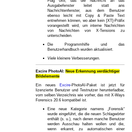
Flag 0x8, das die Nachricht an das
Ausgabefenster leitet statt ans
Nachrichtenfenster, aus dem Benutzer
ebenso leicht mit Copy & Paste Text
entnehmen können, wo aber kein [XT]-Präfix
vorangestellt wird, um interne Nachrichten
von Nachrichten von X-Tensions zu
unterscheiden.
Die Programmhilfe und das
Benutzerhandbuch wurden aktualisiert.
Viele
kleinere Verbesserungen.
Excire PhotoAI:
Neue Erkennung verdächtiger
Bildelemente
Ein neues
Excire
-PhotoAI-Paket ist jetzt für
lizenzierte Benutzer und Testnutzer herunterladbar,
vom selben Verzeichnis wie vorher, das mit X-Ways
Forensics 20.6 kompatibel ist.
Eine neue Kategorie namens „Forensik“
wurde eingeführt, die die neuen Schlagwörter
enthält (s. u.), nach denen manche Benutzer
werden Ausschau halten wollen und die,
wenn erkannt, zu automatischen einer