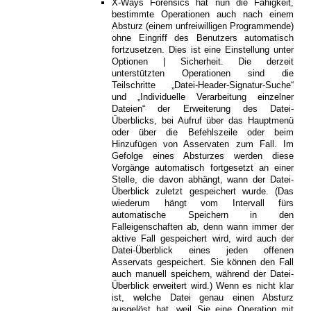
X-Ways Forensics hat nun die Fähigkeit,
bestimmte Operationen auch nach einem
Absturz (einem unfreiwilligen Programmende)
ohne Eingriff des Benutzers automatisch
fortzusetzen. Dies ist eine Einstellung unter
Optionen | Sicherheit. Die derzeit
unterstützten Operationen sind die
Teilschritte „Datei-Header-Signatur-Suche“
und „Individuelle Verarbeitung einzelner
Dateien“ der Erweiterung des Datei-
Überblicks, bei Aufruf über das Hauptmenü
oder über die Befehlszeile oder beim
Hinzufügen von Asservaten zum Fall. Im
Gefolge eines Absturzes werden diese
Vorgänge automatisch fortgesetzt an einer
Stelle, die davon abhängt, wann der Datei-
Überblick zuletzt gespeichert wurde. (Das
wiederum hängt vom Intervall fürs
automatische Speichern in den
Falleigenschaften ab, denn wann immer der
aktive Fall gespeichert wird, wird auch der
Datei-Überblick eines jeden offenen
Asservats gespeichert. Sie können den Fall
auch manuell speichern, während der Datei-
Überblick erweitert wird.) Wenn es nicht klar
ist, welche Datei genau einen Absturz
ausgelöst hat, weil Sie eine Operation mit