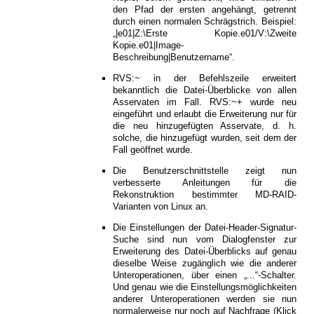
den Pfad der ersten angehängt, getrennt
durch einen normalen Schrägstrich. Beispiel:
„|e01|Z:\Erste Kopie.e01/V:\Zweite
Kopie.e01|Image-
Beschreibung|Benutzername“.
RVS:~ in der Befehlszeile erweitert
bekanntlich die Datei-Überblicke von allen
Asservaten im Fall. RVS:~+ wurde neu
eingeführt und erlaubt die Erweiterung nur für
die neu hinzugefügten Asservate, d. h.
solche, die hinzugefügt wurden, seit dem der
Fall geöffnet wurde.
Die Benutzerschnittstelle zeigt nun
verbesserte Anleitungen für die
Rekonstruktion bestimmter MD-RAID-
Varianten von Linux an.
Die Einstellungen der Datei-Header-Signatur-
Suche sind nun vom Dialogfenster zur
Erweiterung des Datei-Überblicks auf genau
dieselbe Weise zugänglich wie die anderer
Unteroperationen, über einen „...“-Schalter.
Und genau wie die Einstellungsmöglichkeiten
anderer Unteroperationen werden sie nun
normalerweise nur noch auf Nachfrage (Klick